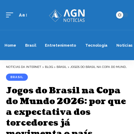
Aa
Font
Resizer
Home
Brasil
Entretenimento
Tecnologia
Notícias
NOTÍCIAS DA INTERNET
>
BLOG
>
BRASIL
>
JOGOS DO BRASIL NA COPA DO MUNDO 2026: POR QUE A EXPECTATIVA DOS TORCEDORES JÁ MOVIMENTA O PAÍS
BRASIL
Jogos do Brasil na Copa
do Mundo 2026: por que
a expectativa dos
torcedores já
movimenta o país