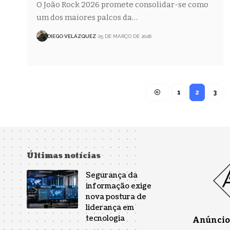
O João Rock 2026 promete consolidar-se como
um dos maiores palcos da…
DIEGO VELÁZQUEZ
25 DE MARÇO DE 2026
1
2
3
Últimas notícias
Segurança da
informação exige
nova postura de
liderança em
tecnologia
Anúncios