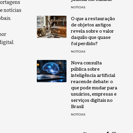
eportagens
NOTÍCIAS
e notícias
obais.
O que a restauração
de objetos antigos
revela sobre o valor
por
daquilo que quase
igital.
foi perdido?
NOTÍCIAS
Nova consulta
pública sobre
inteligência artificial
reacende debate: o
que pode mudar para
usuários, empresas e
serviços digitais no
Brasil
NOTÍCIAS