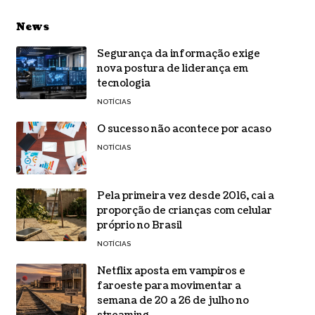
News
Segurança da informação exige
nova postura de liderança em
tecnologia
NOTÍCIAS
O sucesso não acontece por acaso
NOTÍCIAS
Pela primeira vez desde 2016, cai a
proporção de crianças com celular
próprio no Brasil
NOTÍCIAS
Netflix aposta em vampiros e
faroeste para movimentar a
semana de 20 a 26 de julho no