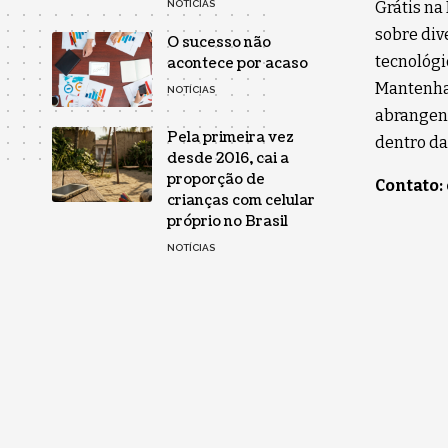
Grátis na
NOTÍCIAS
sobre div
O sucesso não
tecnológi
acontece por acaso
Mantenha-
NOTÍCIAS
abrangent
Pela primeira vez
dentro da
desde 2016, cai a
proporção de
Contato:
crianças com celular
próprio no Brasil
NOTÍCIAS