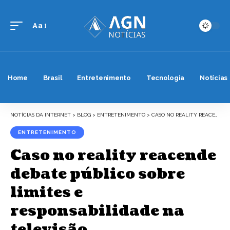
Aa
Font
Resizer
Home
Brasil
Entretenimento
Tecnologia
Notícias
NOTÍCIAS DA INTERNET
>
BLOG
>
ENTRETENIMENTO
>
CASO NO REALITY REACENDE DEBATE PÚBLICO SOBRE LIMITES E RESPONSABILIDADE NA TELEVISÃO
ENTRETENIMENTO
Caso no reality reacende
debate público sobre
limites e
responsabilidade na
televisão