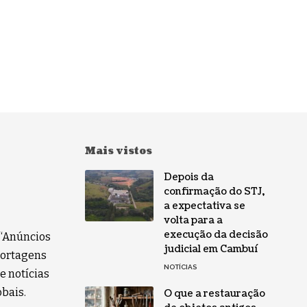
Mais vistos
Depois da
confirmação do STJ,
a expectativa se
volta para a
execução da decisão
 “Anúncios
judicial em Cambuí
eportagens
NOTÍCIAS
e notícias
obais.
O que a restauração