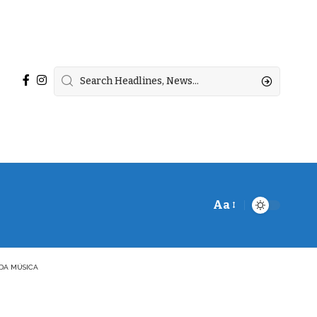
Aa
Font
Resizer
 DA MÚSICA