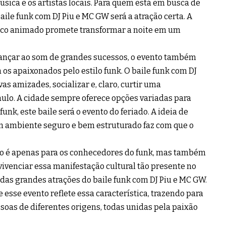
sica e os artistas locais. Para quem está em busca de
aile funk com DJ Piu e MC GW será a atração certa. A
ico animado promete transformar a noite em um
ançar ao som de grandes sucessos, o evento também
os apaixonados pelo estilo funk. O baile funk com DJ
s amizades, socializar e, claro, curtir uma
aulo. A cidade sempre oferece opções variadas para
nk, este baile será o evento do feriado. A ideia de
m ambiente seguro e bem estruturado faz com que o
ão é apenas para os conhecedores do funk, mas também
ivenciar essa manifestação cultural tão presente no
 das grandes atrações do baile funk com DJ Piu e MC GW.
 esse evento reflete essa característica, trazendo para
soas de diferentes origens, todas unidas pela paixão