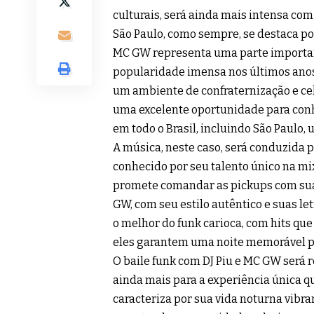
culturais, será ainda mais intensa co
São Paulo, como sempre, se destaca por 
MC GW representa uma parte importan
popularidade imensa nos últimos anos,
um ambiente de confraternização e cel
uma excelente oportunidade para conh
em todo o Brasil, incluindo São Paulo,
A música, neste caso, será conduzida po
conhecido por seu talento único na mix
promete comandar as pickups com sua 
GW, com seu estilo autêntico e suas let
o melhor do funk carioca, com hits que 
eles garantem uma noite memorável pa
O baile funk com DJ Piu e MC GW será r
ainda mais para a experiência única qu
caracteriza por sua vida noturna vibra