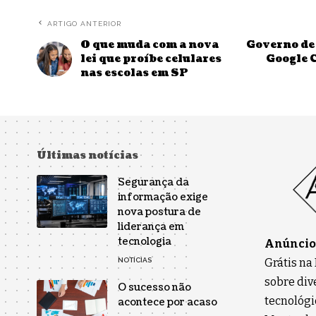
ARTIGO ANTERIOR
O que muda com a nova
Governo de 
lei que proíbe celulares
Google 
nas escolas em SP
Últimas notícias
Segurança da
informação exige
nova postura de
liderança em
tecnologia
Anúncios
Grátis na
NOTÍCIAS
sobre div
O sucesso não
tecnológi
acontece por acaso