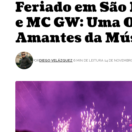
Feriado em São 
e MC GW: Uma O
Amantes da Mú
POR
DIEGO VELÁZQUEZ
6 MIN DE LEITURA
14 DE NOVEMBRO