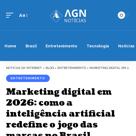
Aa
Font
Resizer
Home
Brasil
Entretenimento
Tecnologia
Notícias
NOTÍCIAS DA INTERNET
>
BLOG
>
ENTRETENIMENTO
>
MARKETING DIGITAL EM 2026: COMO A INTELIGÊNCIA ARTIFICIAL REDEFINE O JOGO DAS MARCAS NO BRASIL
ENTRETENIMENTO
Marketing digital em
2026: como a
inteligência artificial
redefine o jogo das
marcas no Brasil