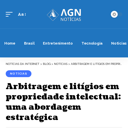
Aa
Font
Resizer
Home
Brasil
Entretenimento
Tecnologia
Notícias
NOTÍCIAS DA INTERNET
>
BLOG
>
NOTÍCIAS
>
ARBITRAGEM E LITÍGIOS EM PROPRIEDADE INTELECTUAL: UMA ABORDAGEM ESTRATÉGICA
NOTÍCIAS
Arbitragem e litígios em
propriedade intelectual:
uma abordagem
estratégica