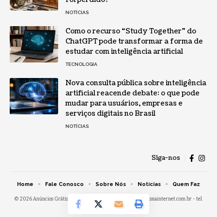
NOTÍCIAS
Como o recurso “Study Together” do
ChatGPT pode transformar a forma de
estudar com inteligência artificial
TECNOLOGIA
Nova consulta pública sobre inteligência
artificial reacende debate: o que pode
mudar para usuários, empresas e
serviços digitais no Brasil
NOTÍCIAS
Siga-nos
Home
Fale Conosco
Sobre Nós
Notícias
Quem Faz
© 2026 Anúncios Grátis na Internet -
contato@anunciosgratisnainternet.com.br
- tel.
(11)91754-6532