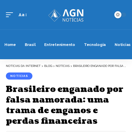
Aa
Font
Resizer
Home
Brasil
Entretenimento
Tecnologia
Notícias
NOTÍCIAS DA INTERNET
>
BLOG
>
NOTÍCIAS
>
BRASILEIRO ENGANADO POR FALSA NAMORADA: UMA TRAMA DE ENGANOS E PERDAS FINANCEIRAS
NOTÍCIAS
Brasileiro enganado por
falsa namorada: uma
trama de enganos e
perdas financeiras