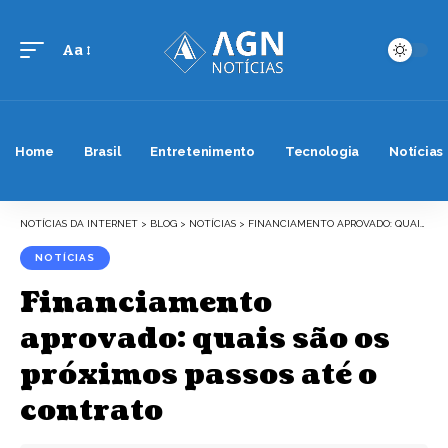
Aa
Font
Resizer
Home
Brasil
Entretenimento
Tecnologia
Notícias
NOTÍCIAS DA INTERNET
>
BLOG
>
NOTÍCIAS
>
FINANCIAMENTO APROVADO: QUAIS SÃO OS PRÓXIMOS PASSOS ATÉ O CONTRATO
NOTÍCIAS
Financiamento
aprovado: quais são os
próximos passos até o
contrato