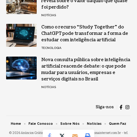
revela sobre o valor daquilo que quase
foi perdido?
NOTÍCIAS
Como o recurso “Study Together” do
ChatGPT pode transformar a forma de
estudar com inteligência artificial
TECNOLOGIA
Nova consulta pública sobre inteligência
artificial reacende debate: o que pode
mudar para usuários, empresas e
serviços digitais no Brasil
NOTÍCIAS
Siga-nos
Home
Fale Conosco
Sobre Nós
Notícias
Quem Faz
© 2026 Anúncios Grátis na Internet -
contato@anunciosgratisnainternet.com.br
- tel.