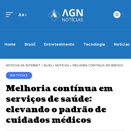
Aa
Font
Resizer
Home
Brasil
Entretenimento
Tecnologia
Notícias
NOTÍCIAS DA INTERNET
>
BLOG
>
NOTÍCIAS
>
MELHORIA CONTÍNUA EM SERVIÇOS DE SAÚDE: ELEVANDO O PADRÃO DE CUIDADOS MÉDICOS
NOTÍCIAS
Melhoria contínua em
serviços de saúde:
elevando o padrão de
cuidados médicos