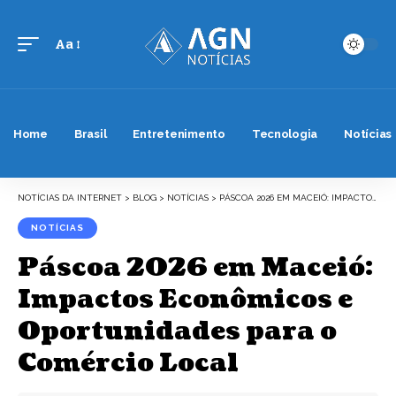
Aa
Font
Resizer
Home
Brasil
Entretenimento
Tecnologia
Notícias
NOTÍCIAS DA INTERNET
>
BLOG
>
NOTÍCIAS
>
PÁSCOA 2026 EM MACEIÓ: IMPACTOS ECONÔMICOS E OPORTUNIDADES PARA O COMÉRCIO LOCAL
NOTÍCIAS
Páscoa 2026 em Maceió:
Impactos Econômicos e
Oportunidades para o
Comércio Local