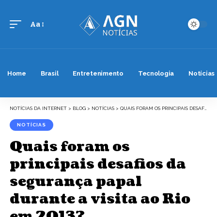
Aa
Font
Resizer
Home
Brasil
Entretenimento
Tecnologia
Notícias
NOTÍCIAS DA INTERNET
>
BLOG
>
NOTÍCIAS
>
QUAIS FORAM OS PRINCIPAIS DESAFIOS DA SEGURANÇA PAPAL DURANTE A VISITA AO RIO EM 2013?
NOTÍCIAS
Quais foram os
principais desafios da
segurança papal
durante a visita ao Rio
em 2013?