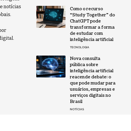
e notícias
Como o recurso
obais.
“Study Together” do
ChatGPT pode
transformar a forma
por
de estudar com
igital.
inteligência artificial
TECNOLOGIA
Nova consulta
pública sobre
inteligência artificial
reacende debate: o
que pode mudar para
usuários, empresas e
serviços digitais no
Brasil
NOTÍCIAS
Siga-nos