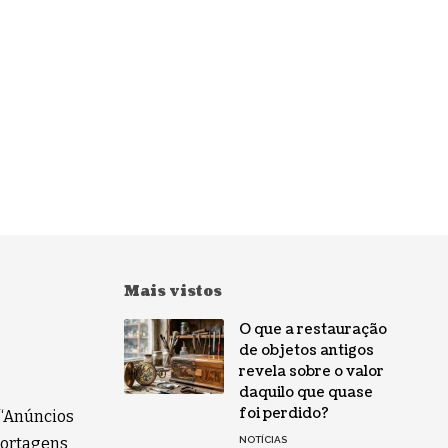
Mais vistos
O que a restauração
de objetos antigos
revela sobre o valor
daquilo que quase
foi perdido?
 “Anúncios
eportagens
NOTÍCIAS