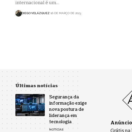
internacional é um…
DIEGO VELÁZQUEZ
16 DE MARÇO DE 2023
Últimas notícias
Segurança da
informação exige
nova postura de
liderança em
tecnologia
Anúncios
Grátis na
NOTÍCIAS