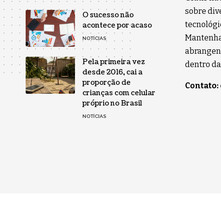
sobre div
O sucesso não
tecnológi
acontece por acaso
Mantenha-
NOTÍCIAS
abrangent
Pela primeira vez
dentro da
desde 2016, cai a
proporção de
Contato:
crianças com celular
próprio no Brasil
NOTÍCIAS