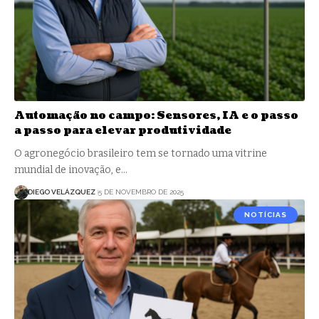
Automação no campo: Sensores, IA e o passo
a passo para elevar produtividade
O agronegócio brasileiro tem se tornado uma vitrine
mundial de inovação, e…
DIEGO VELÁZQUEZ
5 DE NOVEMBRO DE 2025
NOTÍCIAS