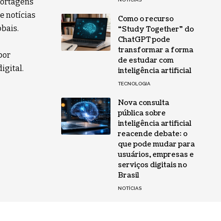
eportagens
e notícias
Como o recurso
obais.
“Study Together” do
ChatGPT pode
transformar a forma
por
de estudar com
igital.
inteligência artificial
TECNOLOGIA
Nova consulta
pública sobre
inteligência artificial
reacende debate: o
que pode mudar para
usuários, empresas e
serviços digitais no
Brasil
NOTÍCIAS
Siga-nos