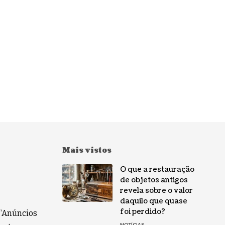
Mais vistos
O que a restauração
de objetos antigos
revela sobre o valor
daquilo que quase
foi perdido?
 “Anúncios
NOTÍCIAS