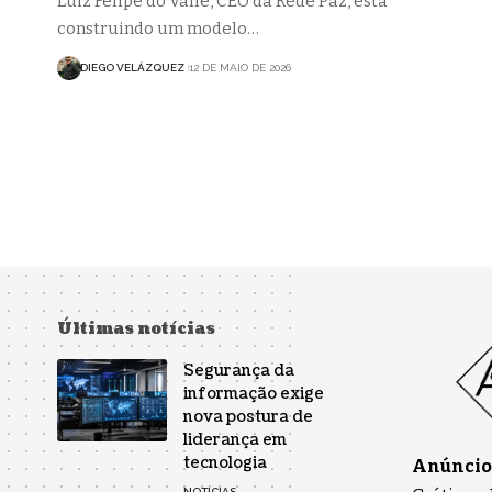
Luiz Felipe do Valle, CEO da Rede Paz, está
construindo um modelo…
DIEGO VELÁZQUEZ
12 DE MAIO DE 2026
Últimas notícias
Segurança da
informação exige
nova postura de
liderança em
tecnologia
Anúncios
NOTÍCIAS