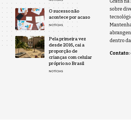
Grátis na
sobre div
O sucesso não
tecnológi
acontece por acaso
Mantenha-
NOTÍCIAS
abrangent
Pela primeira vez
dentro da
desde 2016, cai a
proporção de
Contato:
crianças com celular
próprio no Brasil
NOTÍCIAS