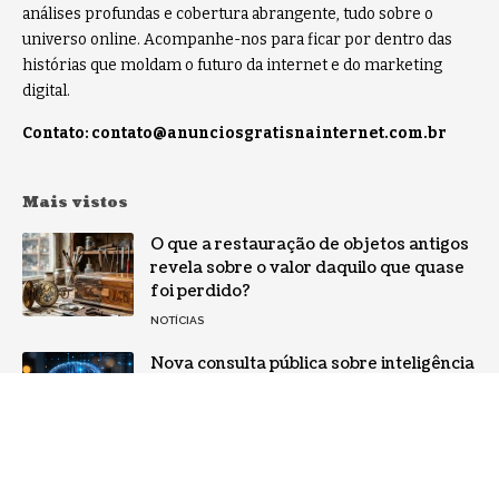
análises profundas e cobertura abrangente, tudo sobre o
universo online. Acompanhe-nos para ficar por dentro das
histórias que moldam o futuro da internet e do marketing
digital.
Contato:
contato@anunciosgratisnainternet.com.br
Mais vistos
O que a restauração de objetos antigos
revela sobre o valor daquilo que quase
foi perdido?
NOTÍCIAS
Nova consulta pública sobre inteligência
artificial reacende debate: o que pode
mudar para usuários, empresas e
serviços digitais no Brasil
NOTÍCIAS