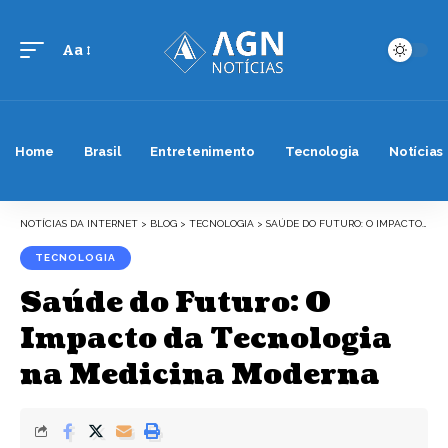
Aa
Font
Resizer
Home
Brasil
Entretenimento
Tecnologia
Notícias
NOTÍCIAS DA INTERNET
>
BLOG
>
TECNOLOGIA
>
SAÚDE DO FUTURO: O IMPACTO DA TECNOLOGIA NA MEDICINA MODERNA
TECNOLOGIA
Saúde do Futuro: O
Impacto da Tecnologia
na Medicina Moderna