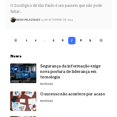
O Zoológico de São Paulo é um passeio que não pode
faltar…
DIEGO VELÁZQUEZ
13 DE SETEMBRO DE 2024
1
2
…
5
6
7
8
9
News
Segurança da informação exige
nova postura de liderança em
tecnologia
NOTÍCIAS
O sucesso não acontece por acaso
NOTÍCIAS