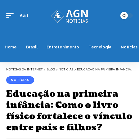
Aa
Font
Resizer
Home
Brasil
Entretenimento
Tecnologia
Notícias
NOTÍCIAS DA INTERNET
>
BLOG
>
NOTÍCIAS
>
EDUCAÇÃO NA PRIMEIRA INFÂNCIA: COMO O LIVRO FÍSICO FORTALECE O VÍNCULO ENTRE PAIS E FILHOS?
NOTÍCIAS
Educação na primeira
infância: Como o livro
físico fortalece o vínculo
entre pais e filhos?