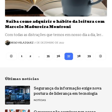
Saiba como adquirir o hábito da leitura com
Marcelo Madureira Montroni
Com todas as distrações que temos em nosso dia a dia, ler…
DIEGO VELÁZQUEZ
7 DE DEZEMBRO DE 2022
1
2
…
35
36
37
38
39
Últimas notícias
Segurança da informação exige nova
postura de liderança em tecnologia
NOTÍCIAS